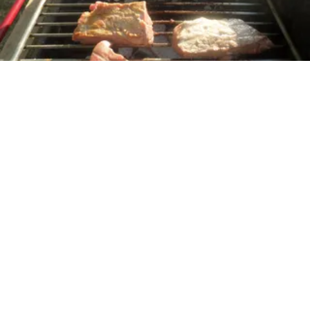
Natuurlijk Rundsvlees
Al onze runderen zijn met de grootste zorg gekweekt
en verzorgd en dat proef je.
Schrijf je hier in op onze nieuwsbrief.
Zo word je op de hoogte gehouden van ons volgend
afhaalmoment.