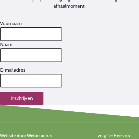
afhaalmoment.
Voornaam
Naam
E-mailadres
Inschrijven
Website door
Webosaurus
volg Ter Hees op